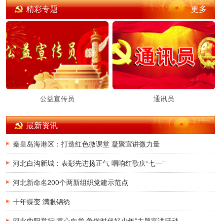
更多
精彩专题
公益宣传员
通讯员
最新资讯
秦皇岛海港区：打造红色微课堂 凝聚宣讲微力量
河北白沟新城：表彰先进扬正气 唱响红歌庆“七一”
河北新命名200个两新组织党建示范点
十年蝶变 满眼锦绣
河北曲阳举行“童心向党·争做时代好少年”主题宣讲活动