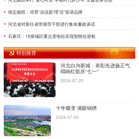
保定曲阳：培育“说说新‘理’话”宣讲品牌
河北省对新任省管领导干部进行集体廉政谈话
石家庄：15座城区重点变电站实现智能化巡检
特别推荐
河北白沟新城：表彰先进扬正气
唱响红歌庆“七一”
2024-07-20
十年蝶变 满眼锦绣
2024-07-20