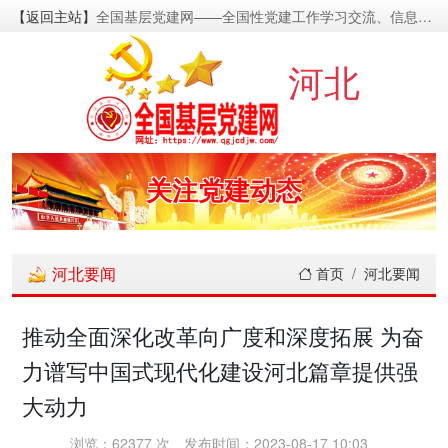
【返回主站】
全国基层党建网——全国性党建工作学习交流、信息资源发布的基层党建新闻门户网
密切党群关系
河北
传递党的声音
关注党建动态
展示党建成果
河北要闻
首页
河北要闻
宣传党建成就
推动全面深化改革向广度和深度拓展 为奋
力谱写中国式现代化建设河北篇章提供强
传播党建理论
大动力
密切党群关系
浏览：62377 次
发布时间：2023-08-17 10:03